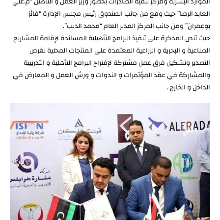
الموارد البشرية ومركز تنمية الصادرات بحضور وزير العمل و التأهيل “م.علي
العابد الرضا” حيث وقع من جانب الصندوق رئيس مجلس الإدارة “فائز
بوعمران” ومن جانب المركز المدير العام “محمد الديب”.
حيث تنص المذكرة على تنفيذ البرامج التأهيلية المساندة لإقامة المشاريع
الصناعية و البحرية و الزراعية المعتمدة على المنتجات المحلية لغرض
التصدير وتشكيل فرق عمل مشتركة لإفتراح البرامج التأهلية و التدريبية
والمشاركة في عقد المؤتمرات و الندوات و ورش العمل و المعارض في
الداخل و الخارج .