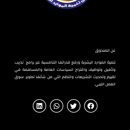
عن الصندوق
تنمية الموارد البشرية ورفع قدراتها التنافسية عبر برامج تدريب
وتأهيل وتوظيف واقتراح السياسات العامة والمساهمة في
تقييم وتحديث التشريعات والنظم التي من شأنها تطوير سوق
العمل الليبي.
L
W
T
F
i
h
w
a
n
a
i
c
k
t
t
e
e
s
t
b
d
a
e
o