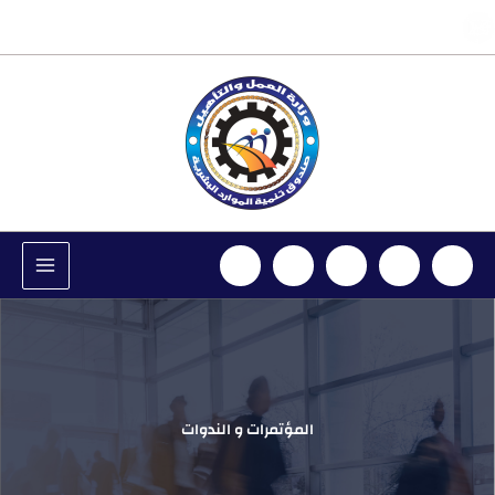
خطي
info@hrdf.ly
لى
لمحتوى
المؤتمرات و الندوات